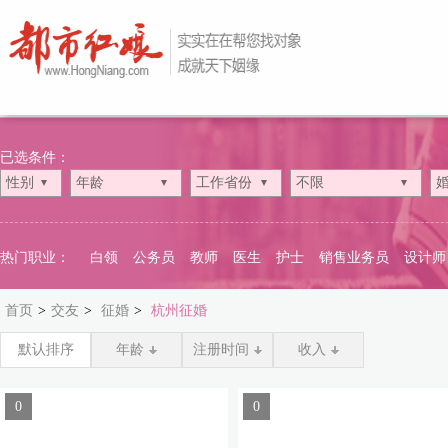
已选条件：
性别
年龄
工作省份
不限
热门职业：
白领
公务员
教师
医生
护士
销售业务员
设计师
首页
>
交友
>
征婚
>
杭州征婚
默认排序
年龄
注册时间
收入
0
0