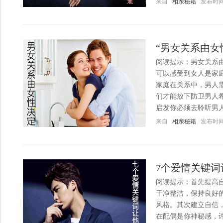
来自
相亲秘籍
发布时间：20
“男女关系由女
阅读提示：男女关系
可以感受到女人是家
家庭在关系中，男人
们才能放下防卫男人
启发你必须去聆听男人
来自
相亲秘籍
发布时间：20
7个爱情关键词
阅读提示：首先提高
干净整洁，保持良好
风格。其次建立自信
在配偶是你神秘感，