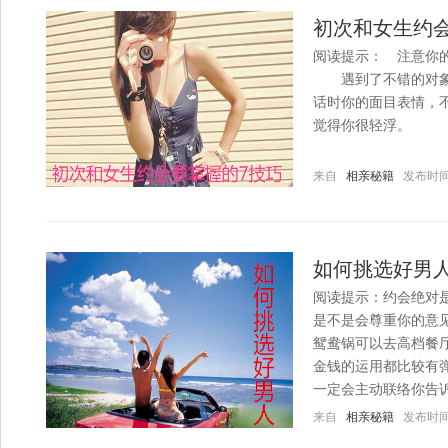
初次和女生约会
阅读提示： 注意你
遇到了不错的对象，
话时你的面目表情，
觉得你很轻浮。
来自
相亲秘籍
发布时间：20
如何挑选好男人
阅读提示：约会绝对
是不是会尊重你的意
鸳鸯锅可以去高档餐
金钱的运用都比较有
一定会主动联络你告诉
来自
相亲秘籍
发布时间：20