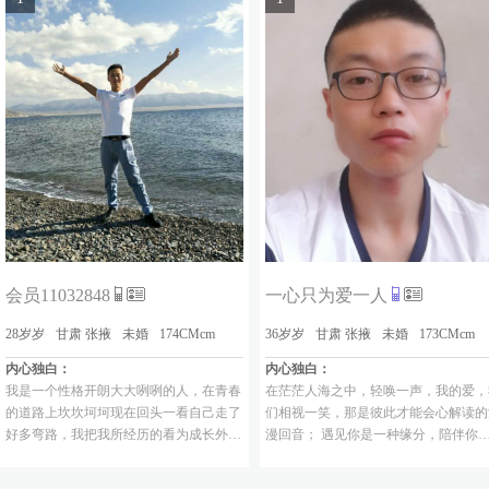
会员11032848
一心只为爱一人
28岁岁
甘肃 张掖
未婚
174CMcm
36岁岁
甘肃 张掖
未婚
173CMcm
内心独白：
内心独白：
我是一个性格开朗大大咧咧的人，在青春
在茫茫人海之中，轻唤一声，我的爱，
的道路上坎坎坷坷现在回头一看自己走了
们相视一笑，那是彼此才能会心解读的
好多弯路，我把我所经历的看为成长外面
漫回音； 遇见你是一种缘分，陪伴你
的世界很美我不想玩了，现在呢就想踏踏
一份幸福，如果你想念，我就会来到你
实实挣点钱，组建一个小家。
身边，如果你愿意，我就会一生为你守