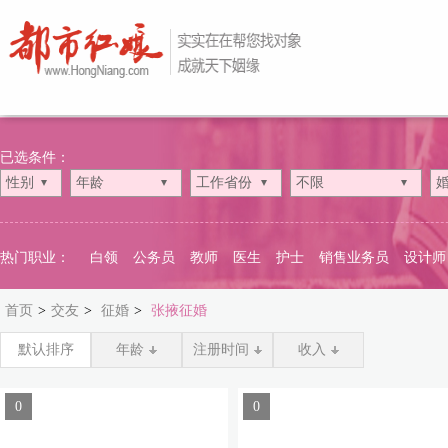
已选条件：
性别
年龄
工作省份
不限
热门职业：
白领
公务员
教师
医生
护士
销售业务员
设计师
首页
>
交友
>
征婚
>
张掖征婚
默认排序
年龄
注册时间
收入
0
0