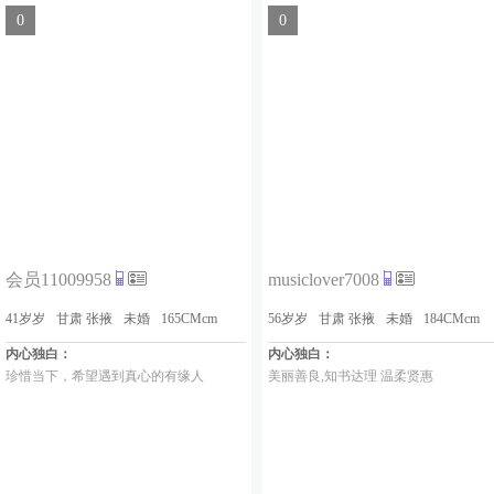
候！ 一个平凡的男人，虽然平凡但是
0
0
希望在平凡中创造属于我们的快乐和未
来，我希望和你一起快乐到永远。愿意
我认识的可以加…
会员11009958
musiclover7008
41岁岁
甘肃 张掖
未婚
165CMcm
56岁岁
甘肃 张掖
未婚
184CMcm
内心独白：
内心独白：
珍惜当下，希望遇到真心的有缘人
美丽善良,知书达理 温柔贤惠