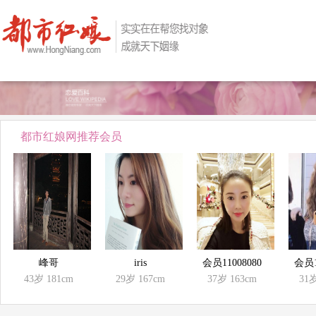
都市红娘网推荐会员
峰哥
iris
会员11008080
会员1
43岁
181cm
29岁
167cm
37岁
163cm
31