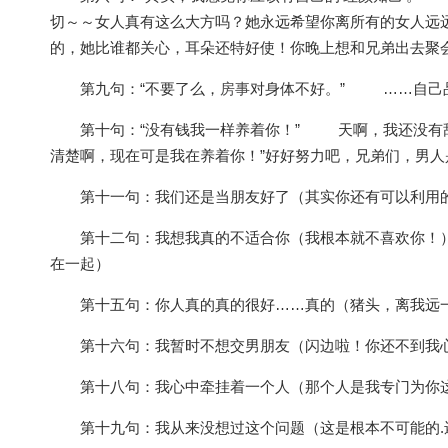
切～～女人真有这么大方吗？她永远希望你离所有的女人远
的，她比谁都关心，耳朵还特好使！你晚上想和兄弟出去聚
第九句：“不要了么，
房事
对身体不好。” ……自己
第十句：“没有钱我一样养着你！” 天啊，我还没有辞
清楚啊，现在可是我在养着你！”好好努力吧，兄弟们，男
第十一句：我们还是当朋友好了（其实你还有可以利用
第十二句：我想我真的不适合你（我根本就不喜欢你！
在一起）
第十五句：你人真的真的很好……真的（猪头，离我远
第十六句：我暂时不想交男朋友（闪边啦！你还不到我
第十八句：我心中牵挂着一个人（那个人是我专门为你
第十九句：我从来没想过这个问题（这是根本不可能的.