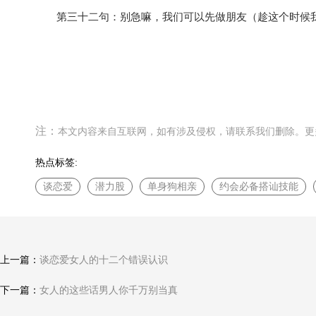
第三十二句：别急嘛，我们可以先做朋友（趁这个时候我
注：
本文内容来自互联网，如有涉及侵权，请联系我们删除。更多精彩
热点标签:
谈恋爱
潜力股
单身狗相亲
约会必备搭讪技能
上一篇：
谈恋爱女人的十二个错误认识
下一篇：
女人的这些话男人你千万别当真