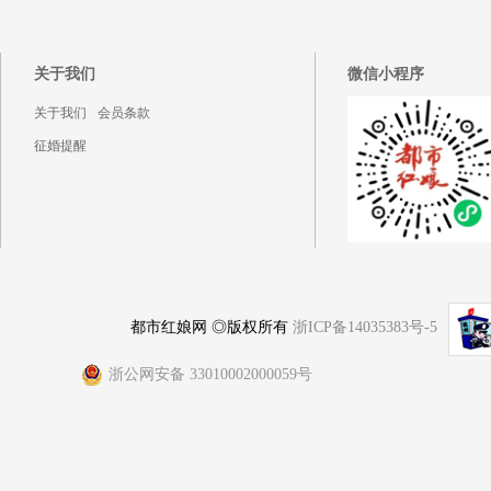
关于我们
微信小程序
关于我们
会员条款
征婚提醒
都市红娘网 ◎版权所有
浙ICP备14035383号-5
浙公网安备 33010002000059号