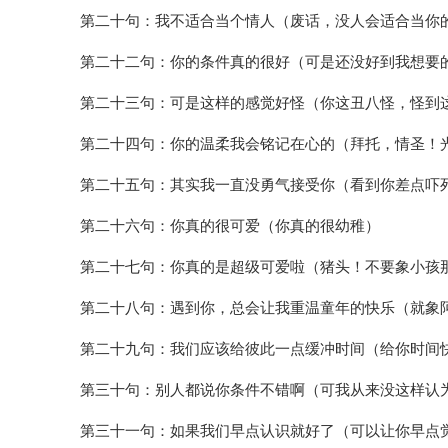
第二十句：我不适合当个情人（废话，没人会适合当你
第二十二句：你的条件真的很好（可是还没好到我想要
第二十三句：可是这样的感觉好怪（你这丑八怪，怪到
第二十四句：你的温柔我会铭记在心的（拜托，情圣！
第二十五句：其实我一直没勇气接受你（看到你差点吓
第二十六句：你真的很可爱（你真的很幼稚）
第二十七句：你真的是超级可爱啦（猪头！不要象小孩
第二十八句：遇到你，总会让我重温童年的快乐（就象
第二十九句：我们应该给彼此一点缓冲时间（给你时间
第三十句：别人都说你条件不错啊（可我从来没这样认
第三十一句：如果我们早点认识就好了（可以让你早点