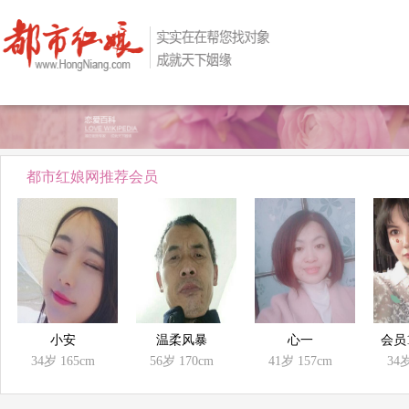
都市红娘网推荐会员
小安
温柔风暴
心一
会员1
34岁
165cm
56岁
170cm
41岁
157cm
34